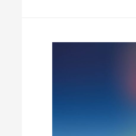
Yaadgaar
e
Raza
2019
/
یادگارِ
رضا