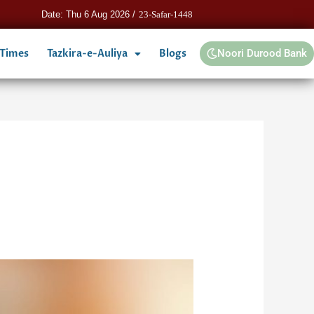
Date: Thu 6 Aug 2026 /
23-Safar-1448
 Times
Tazkira-e-Auliya
Blogs
Noori Durood Bank