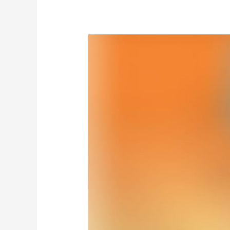
Yaadgaar
e
Raza
2020
/
یادگارِ
رضا