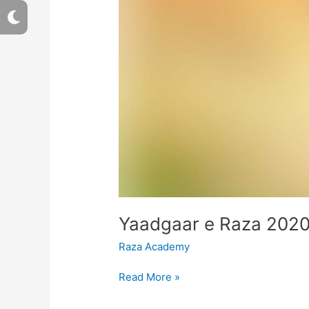
M
o
o
n
Raza Academy
Read More »