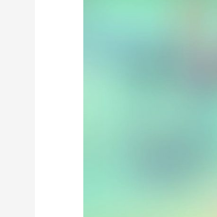
Yaadgaar
e
Raza
2021
/
یادگارِ
رضا