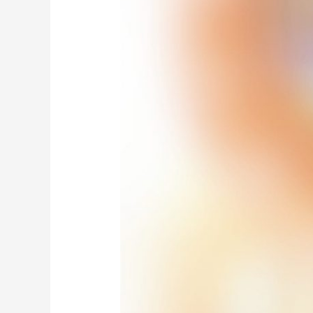
2006
/
یادگارِ
رضا
مفتی
اعظم
نمبر