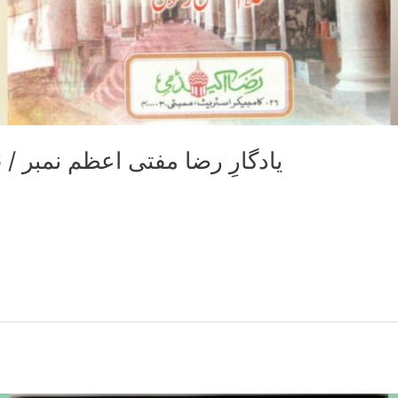
Yaadgaar e Raza 2006 / یادگارِ رضا مفتی اعظم نمبر