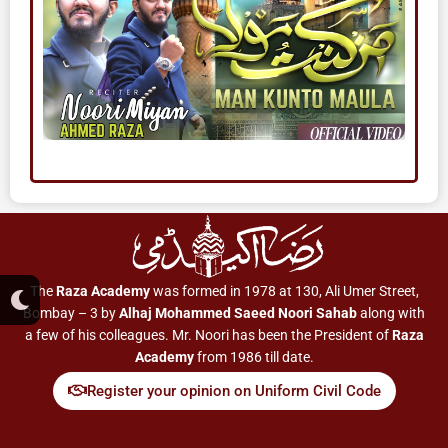
M
The
Raza Academy
was formed in 1978 at 130, Ali Umer Street,
o
Bombay – 3 by
Alhaj Mohammed Saeed Noori Sahab
along with
o
a few of his colleagues. Mr. Noori has been the President of
Raza
n
Academy
from 1986 till date.
Register your opinion on Uniform Civil Code