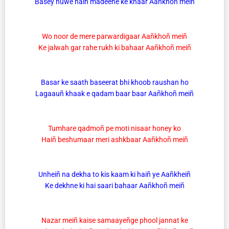
Basey huwe haiñ madeene ke khaar Aañkhoñ meiñ
Wo noor de mere parwardigaar Aañkhoñ meiñ
Ke jalwah gar rahe rukh ki bahaar Aañkhoñ meiñ
Basar ke saath baseerat bhi khoob raushan ho
Lagaauñ khaak e qadam baar baar Aañkhoñ meiñ
Tumhare qadmoñ pe moti nisaar honey ko
Haiñ beshumaar meri ashkbaar Aañkhoñ meiñ
Unheiñ na dekha to kis kaam ki haiñ ye Aañkheiñ
Ke dekhne ki hai saari bahaar Aañkhoñ meiñ
Nazar meiñ kaise samaayeñge phool jannat ke