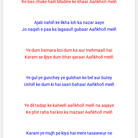
Ke bas chuke haiñ Madine ke khaar Aañkhoñ meiñ
Ajab nahiñ ke likha loh ka nazar aaye
Jo naqsh e paa ka lagaauñ gubaar Aañkhoñ meiñ
Ye dum hamara koi dum ka aur mehmaañ hai
Karam se lijiye dum bhar qaraar Aañkhoñ meiñ
Ye gul ye gunchey ye gulshan ke bel aur butey
Unhiñ ke dum ki hai saari bahaar Aañkhoñ meiñ
Ye dil tadap ke kaheeñ aañkhoñ meiñ na aajaye
Ke phir raha hai kisi ka mazaar Aañkhoñ meiñ
Karam ye mujh pe kiya hai mere tasawwur ne