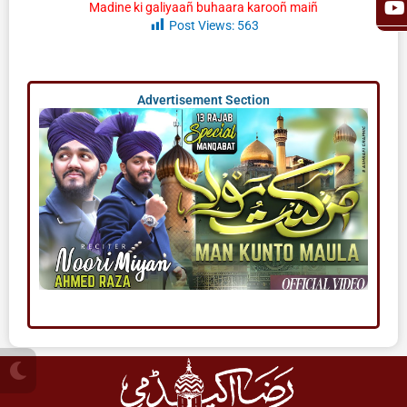
Madine ki galiyaañ buhaara karooñ maiñ
Post Views:
563
Advertisement Section
M
o
o