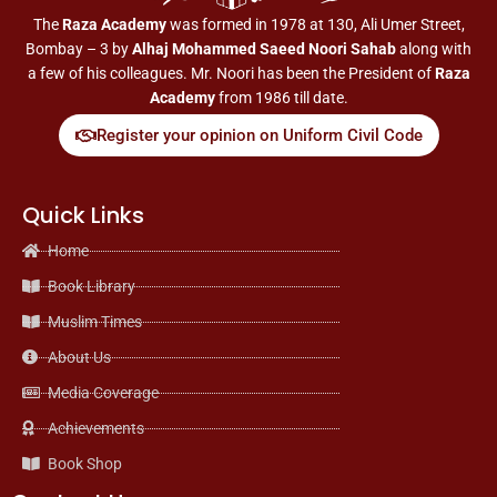
n
The
Raza Academy
was formed in 1978 at 130, Ali Umer Street,
Bombay – 3 by
Alhaj Mohammed Saeed Noori Sahab
along with
a few of his colleagues. Mr. Noori has been the President of
Raza
Academy
from 1986 till date.
Register your opinion on Uniform Civil Code
Quick Links
Home
Book Library
Muslim Times
About Us
Media Coverage
Achievements
Book Shop