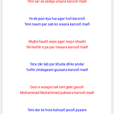
Tere sar se sadqa utaara karooñ maiñ
Ye ek jaan kya hai agar hoñ karoroñ
Tere naam par sab ko waara karooñ maiñ
Mujhe haath aaye agar taaj e shaahi
Teri kafsh e pa par nisaara karooñ maiñ
Tera zikr lab par khuda dil ke andar
Yuñhi zindagaani guzaara karooñ maiñ
Dum e waapsi tak tere geet gaooñ
Muhammad Muhammad pukaara karooñ maiñ
Tere dar ke hote kahaañ jaooñ pyaare