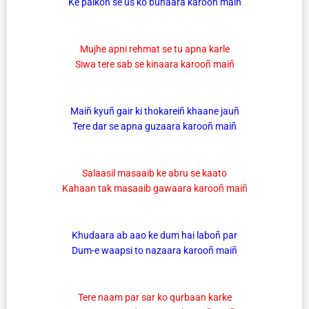
Ke palkoñ se us ko buhaara karooñ maiñ
Mujhe apni rehmat se tu apna karle
Siwa tere sab se kinaara karooñ maiñ
Maiñ kyuñ gair ki thokareiñ khaane jauñ
Tere dar se apna guzaara karooñ maiñ
Salaasil masaaib ke abru se kaato
Kahaan tak masaaib gawaara karooñ maiñ
Khudaara ab aao ke dum hai laboñ par
Dum-e waapsi to nazaara karooñ maiñ
Tere naam par sar ko qurbaan karke