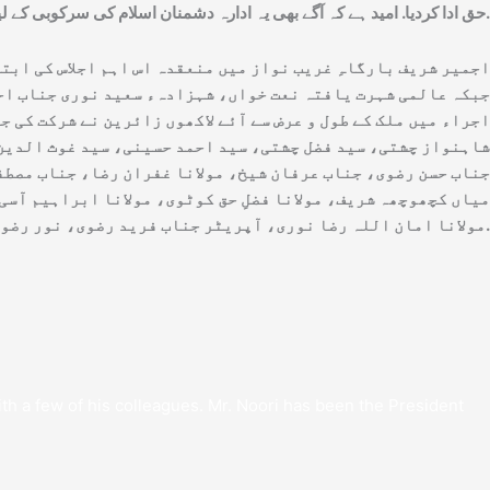
حق ادا کردیا. امید ہے کہ آگے بھی یہ ادارہ دشمنان اسلام کی سرکوبی کے لیے پورے ملک کے مسلمانوں کی رہنمائی کرے گا.
اجمیر شریف بارگاہِ غریب نواز میں منعقدہ اس اہم اجلاس کی ابتد
جبکہ عالمی شہرت یافتہ نعت خواں، شہزادہء سعید نوری جناب احمد
اجراء میں ملک کے طول و عرض سے آئے لاکھوں زائرین نے شرکت کی 
شاہنواز چشتی، سید فضل چشتی، سید احمد حسینی، سید غوث الدین 
جناب حسن رضوی، جناب عرفان شیخ، مولانا غفران رضا، جناب مصطفی
میاں کچھوچھہ شریف، مولانا فضلِ حق کوٹوی، مولانا ابراہیم آسی
مولانا امان اللہ رضا نوری، آپریٹر جناب فرید رضوی، نور رضوی، مصطفی رضوی، حافظ کونین رضا، سہیل رضا جاورا، شاہجہاں رضوی، مولوی مجاہد رضا وغیرہ شامل ہیں.
th a few of his colleagues. Mr. Noori has been the President