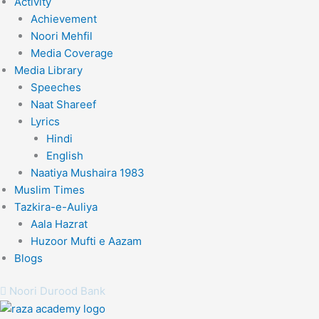
Activity
Achievement
Noori Mehfil
Media Coverage
Media Library
Speeches
Naat Shareef
Lyrics
Hindi
English
Naatiya Mushaira 1983
Muslim Times
Tazkira-e-Auliya
Aala Hazrat
Huzoor Mufti e Aazam
Blogs
Noori Durood Bank