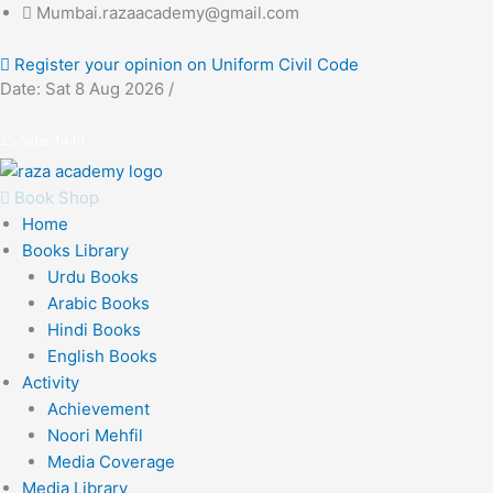
Skip
Mumbai.razaacademy@gmail.com
to
Register your opinion on Uniform Civil Code
content
Date: Sat 8 Aug 2026 /
25-Safar-1448
Book Shop
Home
Books Library
Urdu Books
Arabic Books
Hindi Books
English Books
Activity
Achievement
Noori Mehfil
Media Coverage
Media Library