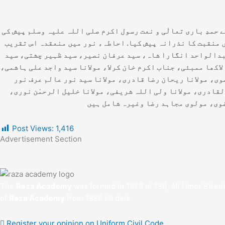
 حمدِ باری تعالٰی و نعت رسول اکرم صلی اللہ علیہ وسلم پیش کی
 منقبت کا نذرانہ پیش کیا. احاطہء نور میں منعقدہ اس تقریب
عبدالواحد انگارا شاہ، سید عرفان نصیر، سید ظہیر چشتی، سید
اکھا ممبئی، جناب اکرم خان کرلا، مولانا سید واجد علی ہاشمی،
ی، مولانا ریحان رضا قادری، مولانا سید نور عالم عرف نور
لقادری، مولانا ولی اللہ شریفی، مولانا خلیل الرحمٰن نوری،
Post Views:
1,416
Advertisement Section
The
Raza Academy
was formed in 1978 at 130, Ali Umer Stree
of
Raza Academy
from 1986 till date.
Register your opinion on Uniform Civil Code