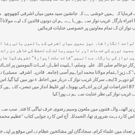
 نے فرمایا کہ ہمیں خوشی ہے کہ جانشین سید معین میاں اشرفی کچھوچھہ 
 بارگاہِ غریب نواز سے ہورہا ہے، ہم ان دونوں قائدین کے لیے، مولانا آس
لواحد انگارا شاہ نیز معین میاں اشرفی کے ہاتھوں بانی رضا اک
سعید نوری کی خدمات اور ناموس رسالت کے تحفظ کی خاطر دن رات 
ار دوعالم صلی اللہ علیہ وسلم، اہلبیت اطہار، امہات المومنین پر انتہا
کے زیرِ اہتمام مولانا محمد ابراہیم آسی (جامعہ قادریہ اشرفیہ ممبئی)
ناموسِ رسالت بورڈ ممبئی نے کی. اس کتاب کا اجراء اتوار 27/مارچ 2022ء کو دوپہر 3/بجے سرکار غریب نو
رضوی نے اپنی کتاب میں حضور اکرم صلی اللہ علیہ وسلم اور قرآن کریم پر 87 اعتراضات اور ان پر انتہائی بھون
ن پر اٹھنے والے فتنوں میں ملعون وسیم رضوی عرف تیاگی کا فتنہ سب سے ش
اد میں علماء کرام، سجادگان اور مشائخین عظام نے اس موقع پر اپنے خیالات