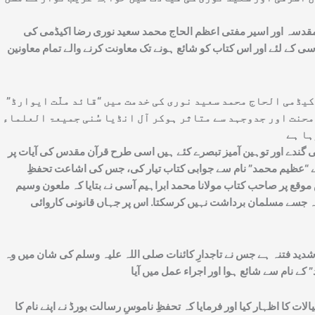
مقدسہ اور اسیر مفتی اعظم الحاج محمد سعید نوری رضا اکیڈمی کی
ی کے لئے اور اس کتاب کو شائع ہونے تک معاونت کرنے والے تمام معاونین
یڈمی الحاج محمد سعید نوری کی خدمت میں “قائد ملّت ایوارڈ”
محنت اور جدوجہد سے متاثر ہوکر آل انڈیا سُنی جمیعۃ العلماء
ئی گندے اور توہین آمیز تبصرے کئے ہیں اسی طرح قرآن مقدس کی آیات پر
 نے “عظیم محمد” نام سے جوابی کتاب تیار کی، جس کی اشاعت تحفظِ
از کے دربار میں احاطہء نور میں کیا گیا. اس موقع پر صاحب کتاب مولانا محمد ابراہیم آسی نے بتایا کہ ملعون وسیم
ڈے اور غلیظ انداز میں تبصرے کئے ہیں کہ جسے مسلمان برداشت نہیں کرسکتا. اس پر جہاں قانونی کاروائی
دید فتنہ ہے جس نے تاجدارِ کائنات صلی اللہ علیہ وسلم کی شان میں وہ
 کا اظہار کیا اور فرمایا کہ تحفظِ ناموسِ رسالت بورڈ نے اپنے نام کا