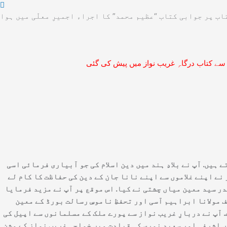
ب پر جوابی کتاب “عظیم محمد” کا اجراء اجمیرِ معلّی میں ہوا
سے کتاب درگاہِ غریب نواز میں پیش کی گئی
اتے ہیں. آپ نے بلادِ ہند میں دین اسلام کی جو آبیاری فرمائی اسی
نے اپنے غلاموں سے اپنے نانا جان کے دین کی حفاظت کا کام لے
ر سید معین میاں چشتی نے کیا. اس موقع پر آپ نے مزید فرمایا
مولانا ابراہیم آسی اور تحفظِ ناموسِ رسالت بورڈ کے معین
 آپ نے دربارِ غریب نواز سے پورے ملک کے مسلمانوں سے اپیل کی
اں اشرفی اور سعید نوری کی قیادت میں خواجہ غریب نواز کے مشن