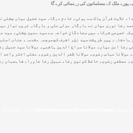
اء تلاوت قرآن پاک سے ہوئی، خادمِ درگاہ سید فضیل میاں چشتی نے
 رضا نوری میاں نے بارگاہِ مولی علی و بارگاہِ غریب نواز میں
جبکہ خصوصی شرکاء میں سجادگانِ خواجہ سے سید معین چشتی، سید 
بادشاہ، پیر طریقت سید نیّر اشرف کچھوچھہ مقدسہ، جناب اسلم ل
 رضا امن میاں، مولانا سراج الدین ہاشمی، مولانا سید جمیل رضو
، مولانا عباس رضوی، مولانا ظفر الدین رضوی، مفتی اختر واجد ا
t, Bombay – 3 by
Alhaj Mohammed Saeed Noori Sahab
along wi