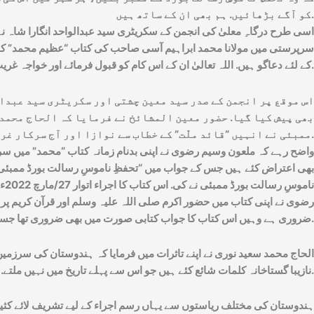
کو آگے بڑھائیں. ہم بھی ان کے ساتھ ہیں.
اسی طرح درگاہِ معلیٰ کی انجمن کے سکریٹری سید عبدالواحد انگارا شاہ
سرپرستی میں مولانا محمد ابراہیم آسی صاحب کی کتاب “عظیم محمد” کا اجراء
کے لئے دعاگو ہیں. اللہ تعالیٰ ان کے اس کام کو قبول فرمائے اور خواجہ غریب نواز ان کے تمام معاونین پر خصوصی عنایات فرمائیں.
اس موقع پر انجمن کے صدر سید معین چشتی اور سکریٹری سید عبدا
بھی پیش کیا گیا. حضور معین المشائخ نے فرمایا کہ الحاج محمد 
ممبئی نے انہیں “قائد ملّت” کے خطاب سے نوازا اور آج سرکار غریب نواز کی بارگاہ سے انہیں “قائد ملت ایوارڈ” تفویض کیا جارہا ہے.
واضح رہے کہ ملعون وسیم رضوی نے اپنی بدنام زمانہ کتاب “محمد” میں سرک
بھی اعتراض کئے ہیں جس کے جواب میں “تحفظِ ناموسِ رسالت بورڈ ممبئی” 
ضروری ہے وہیں اس کتاب کا جواب کتابی صورت میں بھی ضروری تھا جسے غریب نواز کی نظر عنایت سے ہم نے پورا کیا.
الحاج محمد سعید نوری نے اپنے تاثرات میں فرمایا کہ ہندوستان کی سرزمی
نازیبا گستاخانہ کلمات شائع کئے ہیں جو اس سے پہلے تاریخ میں نہیں ملتے. اس کا رد بہت ضروری تھا، الحمدللہ آج اس کا رد جوابی کتاب “عظیم محمد” کے نام سے شائع ہوا اور اجراء عمل میں آیا.
ہندوستان کی مختلف ریاستوں سے یہاں رسم اجراء کے لیے تشریف لائے کثیر تعد