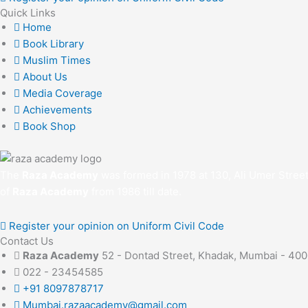
Quick Links
Home
Book Library
Muslim Times
About Us
Media Coverage
Achievements
Book Shop
The
Raza Academy
was formed in 1978 at 130, Ali Umer Stree
of
Raza Academy
from 1986 till date.
Register your opinion on Uniform Civil Code
Contact Us
Raza Academy
52 - Dontad Street, Khadak, Mumbai - 40
022 - 23454585
+91 8097878717
Mumbai.razaacademy@gmail.com