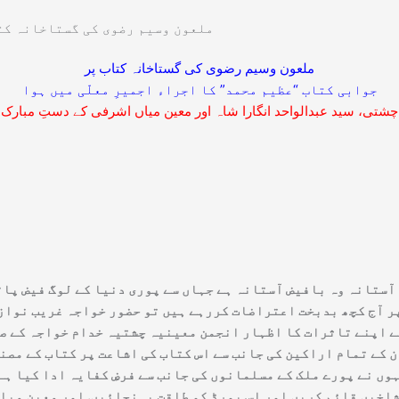
ملعون وسیم رضوی کی گستاخانہ کتا
ملعون وسیم رضوی کی گستاخانہ کتاب پر
جوابی کتاب “عظیم محمد” کا اجراء اجمیرِ معلّی میں ہوا
چشتی، سید عبدالواحد انگارا شاہ اور معین میاں اشرفی کے دستِ مبارک 
 علیہ کا آستانہ وہ بافیض آستانہ ہے جہاں سے پوری دنیا کے لوگ فیض پ
پر آج کچھ بدبخت اعتراضات کررہے ہیں تو حضور خواجہ غریب نواز 
ے اپنے تاثرات کا اظہار انجمن معینیہ چشتیہ خدام خواجہ کے صد
ے تمام اراکین کی جانب سے اس کتاب کی اشاعت پر کتاب کے مصنف 
ں نے پورے ملک کے مسلمانوں کی جانب سے فرضِ کفایہ ادا کیا ہے.
ی شاخیں قائم کریں اور اس بورڈ کو طاقت پہنچائیں. اور معین می