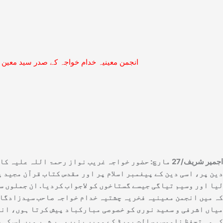
انجمن معینیہ خدام خواجہ کے صدر سید معین 
اجمیر شریف/27 مارچ: حضور خواجہ غریب نواز رحمۃ اللہ
دین پر، اسی دین کے پیغمبر اسلام پر اور مقدس کتاب قرآن مجید 
لیا اور وسیم تیاگی جیسے گستاخوں کو لاجواب کردیا. ان جملوں س
کہ میں انجمن معینیہ فخریہ چشتیہ خدام خواجہ صاحب سیدزادگان ک
میاں اشرفی و سعید نوری کو خصوصی مبارکباد پیش کرتا ہوں، انہو
کہ وہ تحفظِ ناموسِ رسالت بورڈ کے ممبر بنیں، ہر شہر میں اس ک