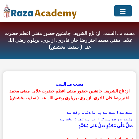
Skip
to
content
مست مے الست۔ از: تاج الشریعہ جانشین حضور مفتی اعظم حضرت
علامہ مفتی محمد اختر رضا خاں قادری، ازہری، بریلوی رضی اللہ
عنہ ( سفینۂ بخشش)
مست مے الست
از: تاج الشریعہ جانشین حضور مفتی اعظم حضرت علامہ مفتی محمد
اختر رضا خاں قادری، ازہری، بریلوی رضی اللہ عنہ ( سفینۂ بخشش)
مست مے الست ہے وہ بادشاہ وقت ہے
بندۂ در جو ہے ترا وہ بے نیاز بخت ہے
صَلِّ عَلٰی مُحَمَّدٍ صَلِّ عَلٰی مُحَمَّدٍ