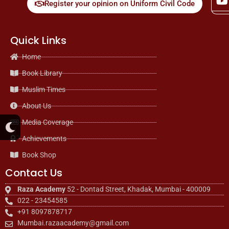
Register your opinion on Uniform Civil Code
Quick Links
Home
Book Library
Muslim Times
About Us
M
Media Coverage
o
o
Achievements
n
Book Shop
Contact Us
Raza Academy
52 - Dontad Street, Khadak, Mumbai - 400009
022 - 23454585
+91 8097878717
Mumbai.razaacademy@gmail.com