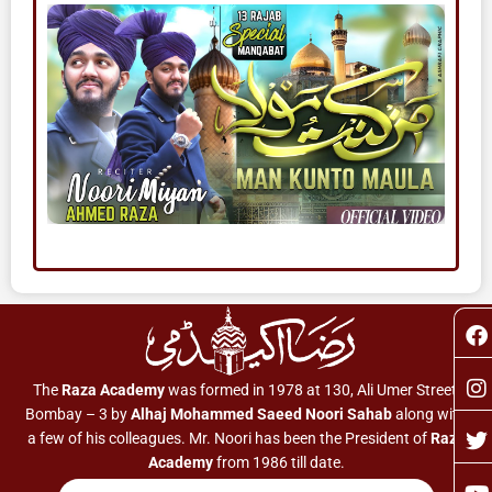
F
I
T
Y
a
n
o
c
s
i
u
e
t
t
t
The
Raza Academy
was formed in 1978 at 130, Ali Umer Street,
b
a
t
u
Bombay – 3 by
Alhaj Mohammed Saeed Noori Sahab
along with
o
g
e
b
a few of his colleagues. Mr. Noori has been the President of
Raza
o
r
r
e
Academy
from 1986 till date.
k
a