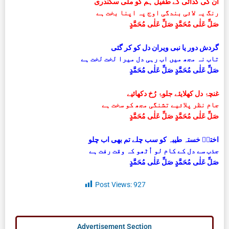
ان کی گدائی کے طفیل ہم کو ملی سکندری
رنگ یہ لائی بندگی اوج پہ اپنا بخت ہے
صَلِّ عَلٰی مُحَمَّدٍ صَلِّ عَلٰی مُحَمَّدٍ
گردش دور یا نبی ویران دل کو کر گئی
تاب نہ مجھ میں اب رہی دل میرا لخت لخت ہے
صَلِّ عَلٰی مُحَمَّدٍ صَلِّ عَلٰی مُحَمَّدٍ
غنچۂ دل کھلایئے جلوۂ رُخ دکھائیے
جام نظر پلائیے تشنگی مجھ کو سخت ہے
صَلِّ عَلٰی مُحَمَّدٍ صَلِّ عَلٰی مُحَمَّدٍ
اخترؔ خستہ طیبہ کو سب چلے تم بھی اب چلو
جذب سے دل کے کام لو اُٹھو کہ وقت رفت ہے
صَلِّ عَلٰی مُحَمَّدٍ صَلِّ عَلٰی مُحَمَّدٍ
Post Views:
927
Advertisement Section