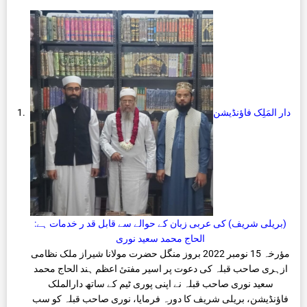
دار المَلِک فاؤنڈیشن
(بریلی شریف) کی عربی زبان کے حوالے سے قابل قد ر خدمات ہے:
الحاج محمد سعید نوری
مؤرخہ 15 نومبر 2022 بروز منگل حضرت مولانا شیراز ملک نظامی
ازہری صاحب قبلہ کی دعوت پر اسیر مفتیٔ اعظم ہند الحاج محمد
سعید نوری صاحب قبلہ نے اپنی پوری ٹیم کے ساتھ دارالملک
فاؤنڈیشن، بریلی شریف کا دورہ فرمایا، نوری صاحب قبلہ کو سب