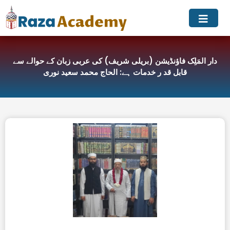
Skip
to
content
دار المَلِک فاؤنڈیشن (بریلی شریف) کی عربی زبان کے حوالے سے
قابل قد ر خدمات ہے: الحاج محمد سعید نوری