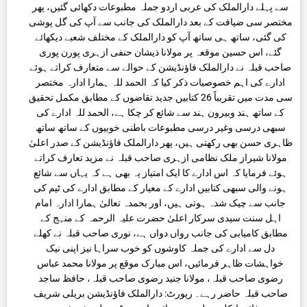
سے پہلے دارالملک کی عربی اردو جملہ مطبوعات دکھائی گئیں، پھر
مختصر سی ضیافت کے بعد دارالملک کی جانب سے آپ کی گل پوشی
کی گئی، ساتھ ہی ساتھ آپ کو دارالملک کے مختلف شعبے دیکھائے
گئے، اس حسین موقعہ پر مولانا ذیشان حنفی ازہری پورن پوری
صاحب قبلہ نے دارالملک فاؤنڈیشن کے حوالے سے متعارف کراتے ہوئے
ادارے کی اہم خصوصیات ذکر کیا کہ الحمد للہ ہمارا ادارہ مختصر
سی مدت میں تقریباً 26 کتابیں جدید تقاضوں کے مطابق مکمل تحقیق
کے ساتھ ہند وبیرون ہند سے شائع کر چکا ہے، الحمد للہ ادارے کی
سبھی درسی وغیر درسی مطبوعات باطنی خوبیوں کے ساتھ ساتھ
ظاہری حسن بھی رکھتی ہیں، پھر دارالملک فاؤنڈیشن کے صدر اعلیٰ
مولانا شیراز ملک نظامی ازہری صاحب قبلہ نے مزید تعارف کراتے
ہوئے فرمایا کہ اس ادارے کا ایک امتیاز یہ بھی ہے کہ یہاں سے شائع
ہونے والی سبھی کتابیں ادارے کے معیار کے مطابق ادارے کی ٹیم کی
جانب سے چیک شدہ ہوتی ہیں، اور بحمدہ تعالیٰ ہمارا ادارہ امام
اہل سنت سیدی سرکار اعلیٰ حضرت علیہ الرحمہ کے منہج کے
مطابق کامیابی کی جانب رواں دواں ہے، نوری صاحب قبلہ نے کھلے
دل سے ادارے کی جملہ کاوشوں کو خوب سراہا نیز اپنی نیک
خواہشات ظاہر فرمائیں، اس مبارک موقع پر مولانا محمد عباس
رضوی صاحب قبلہ، مولانا جنید رضوی صاحب قبلہ، حافظ ساجد
صاحب قبلہ حاضر رہے۔ رپورٹ: دارالملک فاؤنڈیشن بریلی شریف