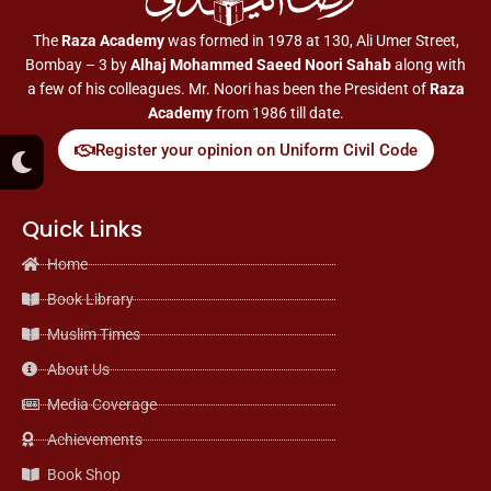
The
Raza Academy
was formed in 1978 at 130, Ali Umer Street,
Bombay – 3 by
Alhaj Mohammed Saeed Noori Sahab
along with
a few of his colleagues. Mr. Noori has been the President of
Raza
Academy
from 1986 till date.
M
Register your opinion on Uniform Civil Code
o
o
n
Quick Links
Home
Book Library
Muslim Times
About Us
Media Coverage
Achievements
Book Shop